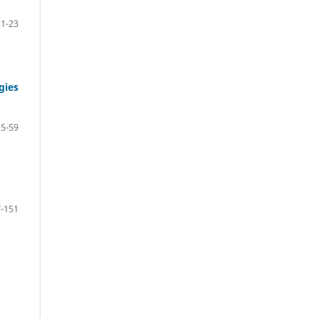
1-23
gies
25-59
-151