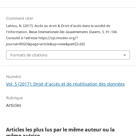
Comment citer
Lahlou, N. (2017). Accès au droit & Droit d’accès dans la société de
l’information.
Revue Internationale Des Gouvernements Ouverts
,
5
, 91–104.
Consulté à l’adresse https://ojs.imodev.org/?
journal=RIGO&page=article&op=view&path[]=202
Formats de citations
سرور مجازی ایران
Decentralized Exchange
Numéro
Vol. 5 (2017): Droit d'accès et de réutilisation des données
Rubrique
Articles
Articles les plus lus par le même auteur ou la
même autrice