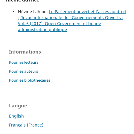
Névine Lahlou,
Le Parlement ouvert et l’accès au droit
,
Revue internationale des Gouvernements Ouverts :
Vol. 6 (2017): Open Government et bonne
administration publique
فروشگاه اینترنتی
ویزای استارتاپ
luxury gifts
Informations
Pour les lecteurs
Pour les auteurs
Pour les bibliothécaires
Langue
English
Français (France)