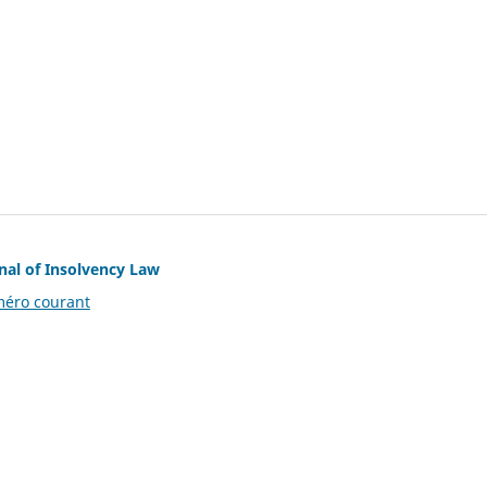
nal of Insolvency Law
éro courant