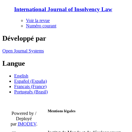
International Journal of Insolvency Law
Voir la revue
Numéro courant
Développé par
Open Journal Systems
Langue
English
Español (España)
Français (France)
Português (Brasil)
Mentions légales
Powered by /
Deployé
par
IMODEV
.